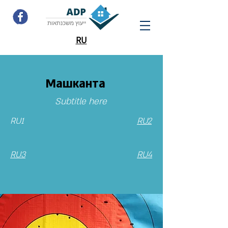
RU
Машканта
Subtitle here
RU1
RU2
RU3
RU4