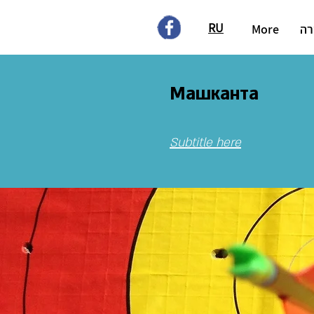
RU
רה
More
Машканта
Subtitle here