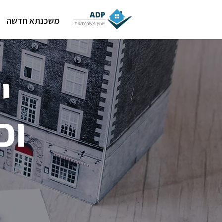
משכנתא חדשה
י
וכ