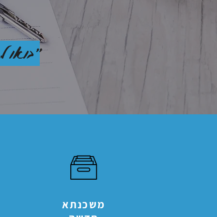
"בואו ל
משכנתא