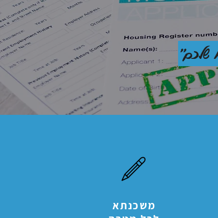
 שלכם"
משכנתא