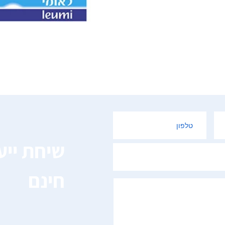
שיחת ייע
חינם