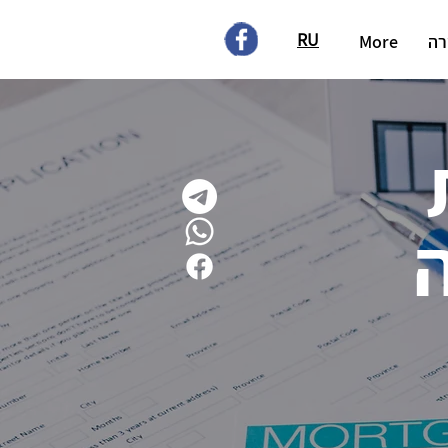
RU
רה
More
ה