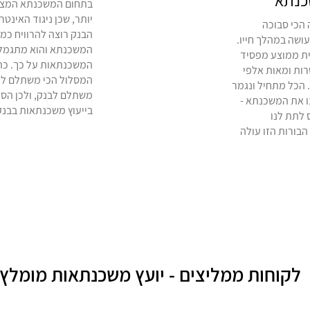
כנתא"
בתחום המשכנתא המצב 
יותר, שכן ניגוד האינטר
הכי סבוכה
הבנק רוצה להרוויח כמ
ושה במהלך חייו.
המשכנתא והוא מתגמל 
ת ממוצע מפסיד
המשכנתאות על כך. כת
ות ומאות אלפי
המסלול הכי משתלם לנו
 הכל מתחיל ונגמר
משתלם לבנק, ולכן הסיכ
ו את המשכנתא -
בייעוץ משכנתאות בבנק
 לתת לנו
הבורות הזו עולה
לקוחות ממליצים - יועץ משכנתאות מומלץ